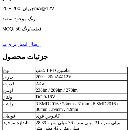
جریان: 200 ± 20mA@12V
رنگ موجود: سفید
MOQ: 50 قطعه/رنگ
ارسال ایمیل برای ما
جزئیات محصول
لامپ LED ماشین
نوع
200 ± 20mA@12V
جاری
2.4w
قدرت
238lm / 289lm / 278lm
لومن
DC 9-18V
ولتاژ
3 SMD2016 / 28mm ، 31mm ، 6 SMD2016 /
تراشه
36mm ، 39mm ، 42mm
کانبوس قوی
قوطی
28 میلی متر ، 31 میلی متر ، 36 میلی متر ، 39
اندازه موجود:
میلی متر ، 42 میلی متر