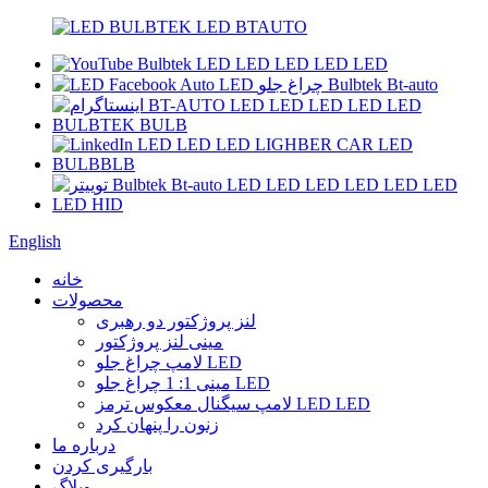
English
خانه
محصولات
لنز پروژکتور دو رهبری
مینی لنز پروژکتور
لامپ چراغ جلو LED
مینی 1: 1 چراغ جلو LED
لامپ سیگنال معکوس ترمز LED LED
زنون را پنهان کرد
درباره ما
بارگیری کردن
وبلاگ