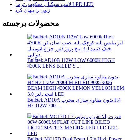
لامپ سیگنال معکوس ترمز LED LED
زنون را پنهان کرد
محصولات برجسته
Bulbtek AD10B 112W LOW 6000K HIGH
4300K ​​LENS BILED S ...
Bulbtek AD10A بدون مقاوم سازی مخرب H4
H7 112W 700 ...
Bulbtek MO17D Dual Beam 1.7in High Power