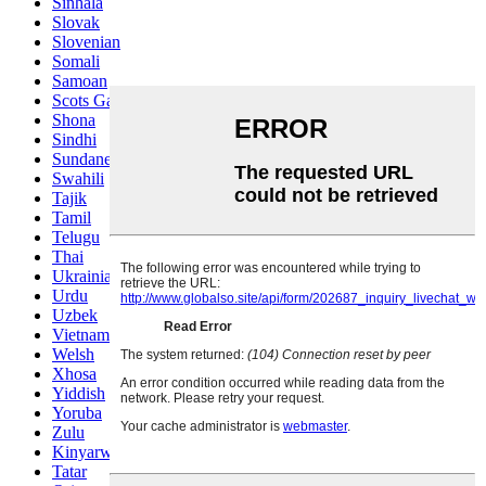
Sinhala
Slovak
Slovenian
Somali
Samoan
Scots Gaelic
Shona
Sindhi
Sundanese
Swahili
Tajik
Tamil
Telugu
Thai
Ukrainian
Urdu
Uzbek
Vietnamese
Welsh
Xhosa
Yiddish
Yoruba
Zulu
Kinyarwanda
Tatar