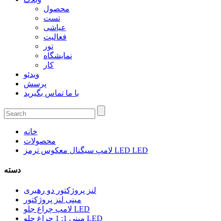
محصول
تست
عیاشی
فعالیت
تور
نمایشگاه
کار
ویدئو
پرسش
با ما تماس بگیرید
خانه
محصولات
لامپ سیگنال معکوس ترمز LED LED
دسته
لنز پروژکتور دو رهبری
مینی لنز پروژکتور
لامپ چراغ جلو LED
مینی 1: 1 چراغ جلو LED