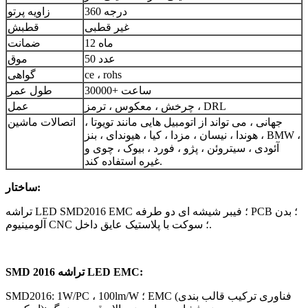
360 درجه
زاویه پرتو
غیر قطبی
قطبش
12 ماه
ضمانت
50 عدد
موق
ce ، rohs
گواهی
30000+ ساعت
طول عمر
چرخش ، معکوس ، ترمز ، DRL
عمل
جهانی ، می تواند از اتومبیل هایی مانند تویوتا ،
اتصالات ماشین
هوندا ، نیسان ، مزدا ، کیا ، هیوندای ، بنز ، BMW ،
آئودی ، سیتروئن ، پژو ، فورد ، بیوک ، چوی و
غیره استفاده کند.
ساختار:
تراشه LED SMD2016 EMC ؛ فیبر شیشه ای دو طرفه PCB ؛ بدن
آلومینیوم CNC ؛ سوکت با پلاستیک عایق داخل.
SMD 2016 تراشه LED EMC:
SMD2016: 1W/PC ، 100lm/W ؛ EMC (فناوری ترکیب قالب بندی