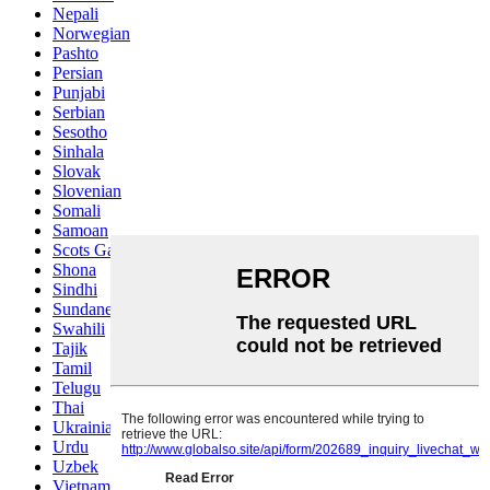
Nepali
Norwegian
Pashto
Persian
Punjabi
Serbian
Sesotho
Sinhala
Slovak
Slovenian
Somali
Samoan
Scots Gaelic
Shona
Sindhi
Sundanese
Swahili
Tajik
Tamil
Telugu
Thai
Ukrainian
Urdu
Uzbek
Vietnamese