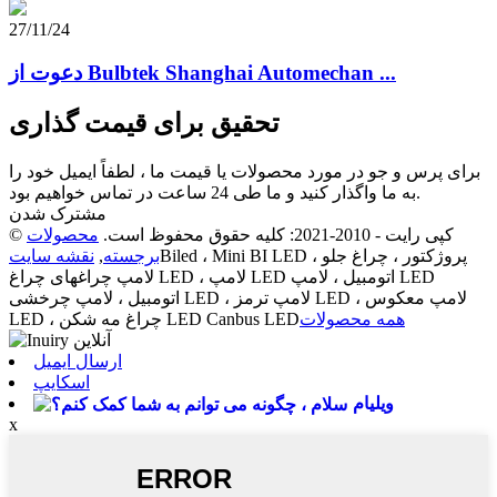
27/11/24
دعوت از Bulbtek Shanghai Automechan ...
تحقیق برای قیمت گذاری
برای پرس و جو در مورد محصولات یا قیمت ما ، لطفاً ایمیل خود را
به ما واگذار کنید و ما طی 24 ساعت در تماس خواهیم بود.
مشترک شدن
© کپی رایت - 2010-2021: کلیه حقوق محفوظ است.
محصولات
Biled ، Mini BI LED پروژکتور ، چراغ جلو ،
برجسته
,
نقشه سایت
لامپ چراغهای چراغ LED ، لامپ LED اتومبیل ، لامپ LED
اتومبیل ، لامپ چرخشی LED ، لامپ ترمز LED ، لامپ معکوس
همه محصولات
LED ، چراغ مه شکن LED Canbus LED
ارسال ایمیل
اسکایپ
ویلیام
x