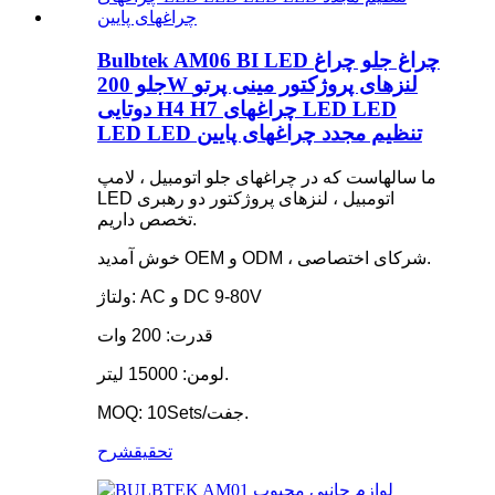
Bulbtek AM06 BI LED چراغ جلو چراغ
جلو 200W لنزهای پروژکتور مینی پرتو
دوتایی H4 H7 چراغهای LED LED
LED LED تنظیم مجدد چراغهای پایین
ما سالهاست که در چراغهای جلو اتومبیل ، لامپ
LED اتومبیل ، لنزهای پروژکتور دو رهبری
تخصص داریم.
خوش آمدید OEM و ODM ، شرکای اختصاصی.
ولتاژ: AC و DC 9-80V
قدرت: 200 وات
لومن: 15000 لیتر.
MOQ: 10Sets/جفت.
تحقیق
شرح