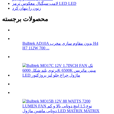
لامپ سیگنال معکوس ترمز LED LED
زنون را پنهان کرد
محصولات برجسته
Bulbtek AD10A بدون مقاوم سازی مخرب H4
H7 112W 700 ...