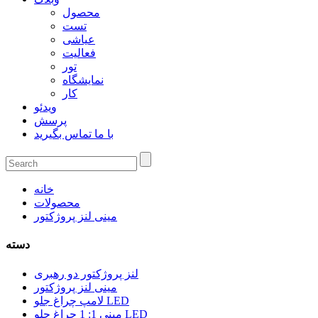
محصول
تست
عیاشی
فعالیت
تور
نمایشگاه
کار
ویدئو
پرسش
با ما تماس بگیرید
خانه
محصولات
مینی لنز پروژکتور
دسته
لنز پروژکتور دو رهبری
مینی لنز پروژکتور
لامپ چراغ جلو LED
مینی 1: 1 چراغ جلو LED