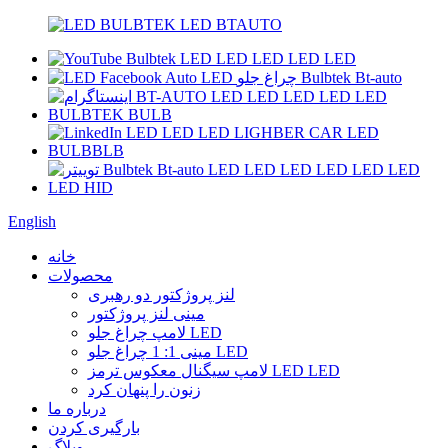
English
خانه
محصولات
لنز پروژکتور دو رهبری
مینی لنز پروژکتور
لامپ چراغ جلو LED
مینی 1: 1 چراغ جلو LED
لامپ سیگنال معکوس ترمز LED LED
زنون را پنهان کرد
درباره ما
بارگیری کردن
وبلاگ