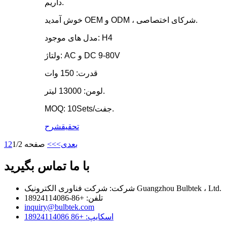
داریم.
خوش آمدید OEM و ODM ، شرکای اختصاصی.
مدل های موجود: H4
ولتاژ: AC و DC 9-80V
قدرت: 150 وات
لومن: 13000 لیتر.
MOQ: 10Sets/جفت.
تحقیق
شرح
بعدی>
>>
صفحه 1/2
2
1
با ما تماس بگیرید
شرکت: شرکت فناوری الکترونیک Guangzhou Bulbtek ، Ltd.
تلفن: +86-18924114086
inquiry@bulbtek.com
اسکایپ: +86 18924114086