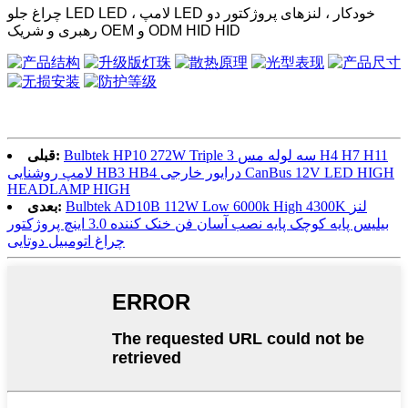
چراغ جلو LED LED ، لامپ LED خودکار ، لنزهای پروژکتور دو
رهبری و شریک OEM و ODM HID HID
Bulbtek HP10 272W Triple 3 سه لوله مس H4 H7 H11
قبلی:
لامپ روشنایی HB3 HB4 درایور خارجی CanBus 12V LED HIGH
HEADLAMP HIGH
Bulbtek AD10B 112W Low 6000k High 4300K ​​لنز
بعدی:
بیلیس پایه کوچک پایه نصب آسان فن خنک کننده 3.0 اینچ پروژکتور
چراغ اتومبیل دوتایی