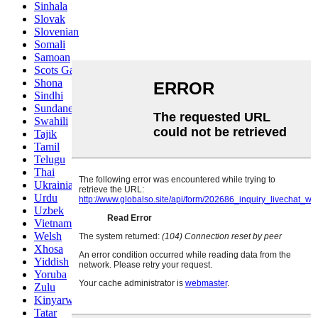
Sinhala
Slovak
Slovenian
Somali
Samoan
Scots Gaelic
Shona
Sindhi
Sundanese
Swahili
Tajik
Tamil
Telugu
Thai
Ukrainian
Urdu
Uzbek
Vietnamese
Welsh
Xhosa
Yiddish
Yoruba
Zulu
Kinyarwanda
Tatar