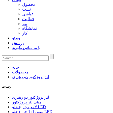
محصول
تست
عیاشی
فعالیت
تور
نمایشگاه
کار
ویدئو
پرسش
با ما تماس بگیرید
خانه
محصولات
لنز پروژکتور دو رهبری
دسته
لنز پروژکتور دو رهبری
مینی لنز پروژکتور
لامپ چراغ جلو LED
مینی 1: 1 چراغ جلو LED