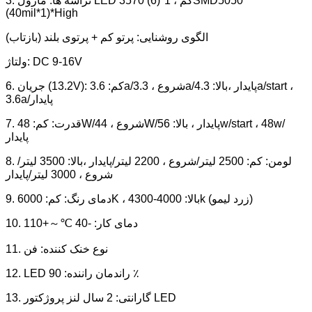
3. تراشه ها: ماژول LED 3570 (6)*کم ، 1SMD5050
(40mil*1)*High
الگوی روشنایی: پرتو کم + پرتوی بلند (بازتاب)
ولتاژ: DC 9-16V
6. جریان (13.2V): کم: 3.6a/شروع ، 3.3a/پایدار ،
بالا: 4.3a/start ،
3.6a/پایدار
7. قدرت: کم: 48W/شروع ، 44W/پایدار ، بالا: 56w/start ، 48w/
پایدار
8. لومن: کم: 2500 لیتر/شروع ، 2200 لیتر/پایدار ،
بالا: 3500 لیتر/
شروع ، 3000 لیتر/پایدار
9. دمای رنگ: کم: 6000K ، بالا: 4000-4300k (زرد لیمو)
10. دمای کار: -40 ℃～+110
11. نوع خنک کننده: فن
12. LED راندمان راننده: 90 ٪
13. گارانتی: 2 سال لنز پروژکتور LED