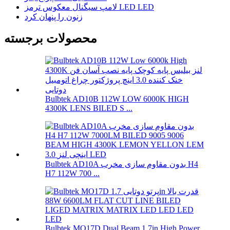
لامپ سیگنال معکوس ترمز LED LED
زنون را پنهان کرد
محصولات برجسته
Bulbtek AD10B 112W LOW 6000K HIGH
4300K ​​LENS BILED S ...
Bulbtek AD10A بدون مقاوم سازی مخرب H4
H7 112W 700 ...
Bulbtek MO17D Dual Beam 1.7in High Power