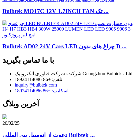
Bulbtek MO17C 12V 1.7INCH FAN تک ...
Bulbtek AD02 24V Cars LED چراغ های بدون D ...
با ما تماس بگیرید
شرکت: شرکت فناوری الکترونیک Guangzhou Bulbtek ، Ltd.
تلفن: +86-18924114086
inquiry@bulbtek.com
اسکایپ: +86 18924114086
آخرین وبلاگ
20/02/25
دعوت از اتومبیل بین المللی Bulbtek ...