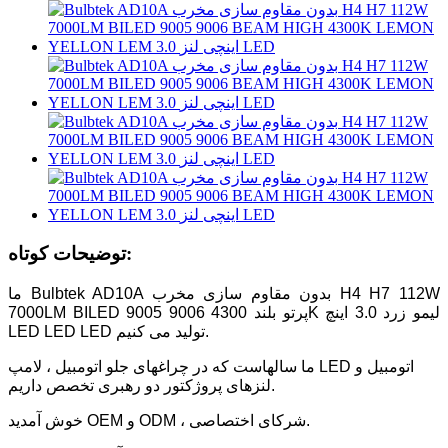
توضیحات کوتاه:
ما Bulbtek AD10A بدون مقاوم سازی مخرب H4 H7 112W
7000LM BILED 9005 9006 پرتو بلند 4300K ​​لیمو زرد 3.0 اینچ
LED LED LED تولید می کنیم.
ما سالهاست که در چراغهای جلو اتومبیل ، لامپ LED اتومبیل و
لنزهای پروژکتور دو رهبری تخصص داریم.
خوش آمدید OEM و ODM ، شرکای اختصاصی.