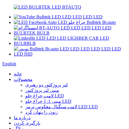
English
خانه
محصولات
لنز پروژکتور دو رهبری
مینی لنز پروژکتور
لامپ چراغ جلو LED
مینی 1: 1 چراغ جلو LED
لامپ سیگنال معکوس ترمز LED LED
زنون را پنهان کرد
درباره ما
بارگیری کردن
وبلاگ