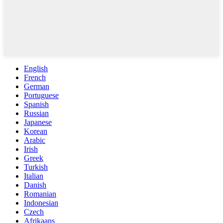
English
French
German
Portuguese
Spanish
Russian
Japanese
Korean
Arabic
Irish
Greek
Turkish
Italian
Danish
Romanian
Indonesian
Czech
Afrikaans