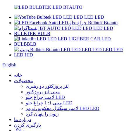
English
خانه
محصولات
لنز پروژکتور دو رهبری
مینی لنز پروژکتور
لامپ چراغ جلو LED
مینی 1: 1 چراغ جلو LED
لامپ سیگنال معکوس ترمز LED LED
زنون را پنهان کرد
درباره ما
بارگیری کردن
وبلاگ