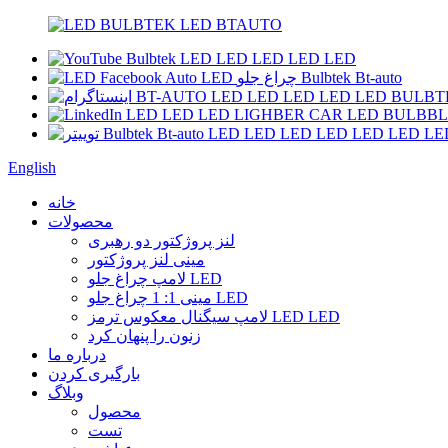
English
خانه
محصولات
لنز پروژکتور دو رهبری
مینی لنز پروژکتور
لامپ چراغ جلو LED
مینی 1: 1 چراغ جلو LED
لامپ سیگنال معکوس ترمز LED LED
زنون را پنهان کرد
درباره ما
بارگیری کردن
وبلاگ
محصول
تست