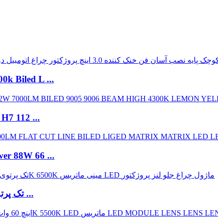
k Biled L ...
Bulbtek AD10a بدون مقاوم سازی مخرب 
er 88W 66 ...
Bulbtek MO17C 12V 1.7INCH FAN تک پرتوی بلند ...