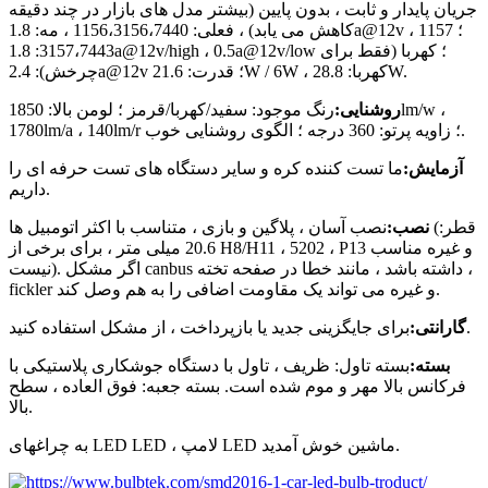
جریان پایدار و ثابت ، بدون پایین (بیشتر مدل های بازار در چند دقیقه
کاهش می یابد) ، فعلی: 1156،3156،7440 ، مه: 1.8a@12v ؛ 1157 ،
3157،7443: 1.8a@12v/high ، 0.5a@12v/low ؛ کهربا (فقط برای
چرخش): 2.4a@12v ؛ قدرت: 21.6W / 6W ، کهربا: 28.8W.
روشنایی:
رنگ موجود: سفید/کهربا/قرمز ؛ لومن بالا: 1850lm/w ،
1780lm/a ، 140lm/r ؛ زاویه پرتو: 360 درجه ؛ الگوی روشنایی خوب.
آزمایش:
ما تست کننده کره و سایر دستگاه های تست حرفه ای را
داریم.
نصب:
نصب آسان ، پلاگین و بازی ، متناسب با اکثر اتومبیل ها (قطر:
20.6 میلی متر ، برای برخی از H8/H11 ، 5202 ، P13 و غیره مناسب
نیست). اگر مشکل canbus داشته باشد ، مانند خطا در صفحه تخته ،
fickler و غیره می تواند یک مقاومت اضافی را به هم وصل کند.
برای جایگزینی جدید یا بازپرداخت ، از مشکل استفاده کنید.
گارانتی:
بسته:
بسته تاول: ظریف ، تاول با دستگاه جوشکاری پلاستیکی با
فرکانس بالا مهر و موم شده است. بسته جعبه: فوق العاده ، سطح
بالا.
به چراغهای LED LED ، لامپ LED ماشین خوش آمدید.