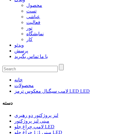
محصول
تست
عیاشی
فعالیت
تور
نمایشگاه
کار
ویدئو
پرسش
با ما تماس بگیرید
خانه
محصولات
لامپ سیگنال معکوس ترمز LED LED
دسته
لنز پروژکتور دو رهبری
مینی لنز پروژکتور
لامپ چراغ جلو LED
مینی 1: 1 چراغ جلو LED