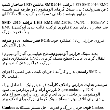
تراشه LED SMD2016 EMC
ساختار لامپ LED ماشین SMD2016:
؛ فن هیدرولیک ؛ بدن سینک گرمای آلومینیوم ؛ دو طرفه فیبر شیشه
ای PCB ، درایور هوشمند داخلی ؛ سوکت با کیفیت بالا.
SMD2016: 1W/PC ، 100lm/W ؛
SMD 2016 تراشه LED EMC:
EMC (فناوری ترکیب قالب بندی اپوکسی): ضد فشار ، دمای ضد
بالا ، قدرت بزرگ.
نیروی حرارتی زیاد ؛ عملکرد خوب
فیبر شیشه ای دو طرفه PCB:
عایق الکتریکی.
بدنه سینک حرارتی آلومینیوم:
سطح هواپیمایی آلیاژ آلومینیوم ؛
ماشینکاری دقیق CNC ، انتقال گرمای عالی ؛ سطح سینک گرمای
بزرگ ، عملکرد خنک کننده برتر.
راننده:
پایدار و کارآمد ؛ جریان ثابت ، غیر قطبی ؛ اجزای SMD با
کیفیت بالا.
سیستم هدایت حرارتی و اتلاف کارآمد:
فن هیدرولیک ، با تعادل پویا ،
لرزش آرام و کم پردازش می شود. Superconducting PCB
آلومینیومی در داخل ، برای انجام گرما روی درایور. سوراخ های
زیادی برای اتلاف بهتر ؛ سطح سینک گرمای بزرگ برای اتلاف بهتر.
Canbus قوی:
جریان بزرگ و قدرت ، حل بیشتر مشکلات Canbus.