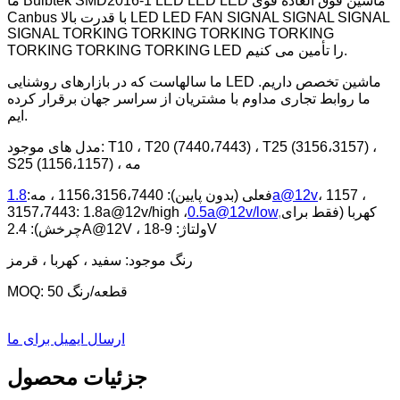
ما Bulbtek SMD2016-1 LED LED LED ماشین فوق العاده قوی
Canbus با قدرت بالا LED LED FAN SIGNAL SIGNAL SIGNAL
SIGNAL TORKING TORKING TORKING TORKING
TORKING TORKING TORKING LED را تأمین می کنیم.
ما سالهاست که در بازارهای روشنایی LED ماشین تخصص داریم.
ما روابط تجاری مداوم با مشتریان از سراسر جهان برقرار کرده
ایم.
مدل های موجود: T10 ، T20 (7440،7443) ، T25 (3156،3157) ،
S25 (1156،1157) ، مه
، 1157 ،
1.8a@12v
فعلی (بدون پایین): 1156،3156،7440 ، مه:
کهربا (فقط برای
,
0.5a@12v/low
3157،7443: 1.8a@12v/high ،
چرخش): 2.4A@12V ، ولتاژ: 9-18V
رنگ موجود: سفید ، کهربا ، قرمز
MOQ: 50 قطعه/رنگ
ارسال ایمیل برای ما
جزئیات محصول