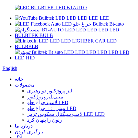
English
خانه
محصولات
لنز پروژکتور دو رهبری
مینی لنز پروژکتور
لامپ چراغ جلو LED
مینی 1: 1 چراغ جلو LED
لامپ سیگنال معکوس ترمز LED LED
زنون را پنهان کرد
درباره ما
بارگیری کردن
وبلاگ