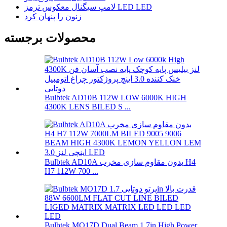
لامپ سیگنال معکوس ترمز LED LED
زنون را پنهان کرد
محصولات برجسته
Bulbtek AD10B 112W LOW 6000K HIGH
4300K ​​LENS BILED S ...
Bulbtek AD10A بدون مقاوم سازی مخرب H4
H7 112W 700 ...
Bulbtek MO17D Dual Beam 1.7in High Power